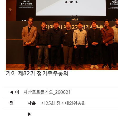
기아 제82기 정기주주총회
◀ 이
자산포트폴리오_260621
전
다음
제25회 정기대의원총회
▶