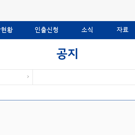
합현황
인출신청
소식
자료
공지
>