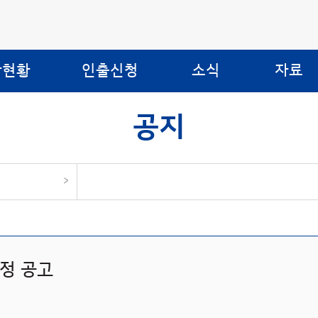
합현황
인출신청
소식
자료
공지
>
정 공고